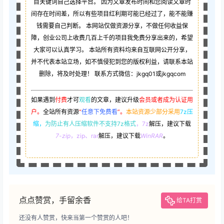
目关键词自己选择平台。 因为文章发布时间和您阅读文章时
间存在时间差，所以有些项目红利期可能已经过了，能不能赚
钱需要自己判断。 本网站仅做资源分享，不做任何收益保
障，创业公司上收费几百上千的项目我免费分享出来的，希望
大家可以认真学习。 本站所有资料均来自互联网公开分享，
并不代表本站立场，如不慎侵犯到您的版权利益，请联系本站
删除，将及时处理！ 联系方式微信：jkgq01或jkgqcom
如果遇到
付费
才可
观看
的文章，建议升级
会员或者成为认证用
户。
全站所有资源
“
任意下免费看
”。
本站资源少部分采用
7z压
缩，
为防止有人压缩软件不支持7z格式
，7z
解压，建议下载
7-zip
，zip、rar
解压，建议下载
WinRAR
。
点点赞赏，手留余香
给TA打赏
还没有人赞赏，快来当第一个赞赏的人吧！