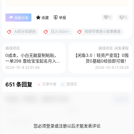
0
0
海报分享
收藏
举报
AI百分百原创
日入1000+
视频号情感小故事赛道
搞钱项目
搞钱项目
闲鱼课程
0成本，小白无脑复制粘贴，
【闲鱼3.0｜轻资产变现】0囤
一单298 靠给宝宝起名月入
货0基础0经验即可做！
10000+ 附送软件
2024-10-8 22:51:48
2024-10-9 11:28:29
651 条回复
文章作者
管理员
A
M
欢迎您，新朋友，感谢参与互动！
确认修改
您必须登录或注册以后才能发表评论