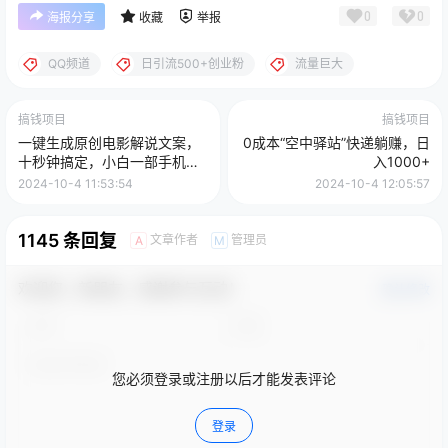
0
0
海报分享
收藏
举报
QQ频道
日引流500+创业粉
流量巨大
搞钱项目
搞钱项目
一键生成原创电影解说文案，
0成本“空中驿站”快递躺赚，日
十秒钟搞定，小白一部手机也
入1000+
能日入3000+
2024-10-4 11:53:54
2024-10-4 12:05:57
1145 条回复
文章作者
管理员
A
M
欢迎您，新朋友，感谢参与互动！
确认修改
您必须登录或注册以后才能发表评论
登录