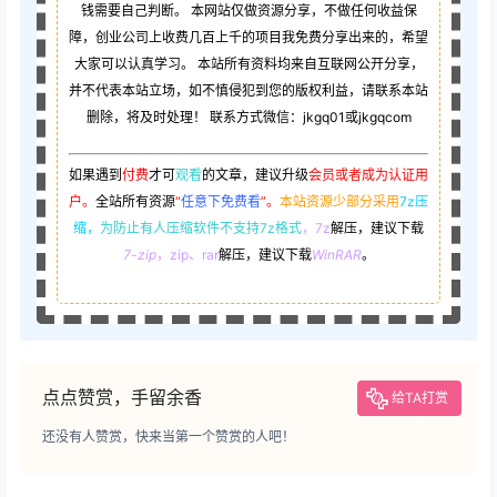
钱需要自己判断。 本网站仅做资源分享，不做任何收益保
障，创业公司上收费几百上千的项目我免费分享出来的，希望
大家可以认真学习。 本站所有资料均来自互联网公开分享，
并不代表本站立场，如不慎侵犯到您的版权利益，请联系本站
删除，将及时处理！ 联系方式微信：jkgq01或jkgqcom
如果遇到
付费
才可
观看
的文章，建议升级
会员或者成为认证用
户。
全站所有资源
“
任意下免费看
”。
本站资源少部分采用
7z压
缩，
为防止有人压缩软件不支持7z格式
，7z
解压，建议下载
7-zip
，zip、rar
解压，建议下载
WinRAR
。
点点赞赏，手留余香
给TA打赏
还没有人赞赏，快来当第一个赞赏的人吧！