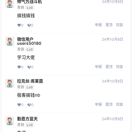
帅气方战斗机
24年10月8日
青铜
Lv0
搞钱搞钱
举报
置顶
回复
0
0
微信用户
24年10月8日
users50180
青铜
Lv0
学习大佬
举报
置顶
回复
0
0
拉克丝·库莱茵
24年10月8日
青铜
Lv0
极客搞钱nb
举报
置顶
回复
0
0
勤恳方蓝天
24年10月8日
青铜
Lv0