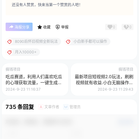
还没有人赞赏，快来当第一个赞赏的人吧！
0
0
海报分享
收藏
举报
8090后怀旧视频全新玩法
小白新手都可以操作
月入10000+
搞钱项目
搞钱项目
吃瓜赛道，利用人们喜欢吃瓜
最新项目短视频2.0玩法，刷刷
的心理获取流量，一键生成原
视频就有收益.小白无脑操作，
创作品，简单操作日入过千
日入2000+
2024-9-23 11:16:37
2024-9-23 11:29:43
735 条回复
文章作者
管理员
A
M
欢迎您，新朋友，感谢参与互动！
确认修改