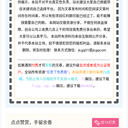
供展示，本站不对平台真实性负责，站长建议大家自己根据项
目关键词自己选择平台。 因为文章发布时间和您阅读文章时
间存在时间差，所以有些项目红利期可能已经过了，能不能赚
钱需要自己判断。 本网站仅做资源分享，不做任何收益保
障，创业公司上收费几百上千的项目我免费分享出来的，希望
大家可以认真学习。 本站所有资料均来自互联网公开分享，
并不代表本站立场，如不慎侵犯到您的版权利益，请联系本站
删除，将及时处理！ 联系方式微信：jkgq01或jkgqcom
如果遇到
付费
才可
观看
的文章，建议升级
会员或者成为认证用
户。
全站所有资源
“
任意下免费看
”。
本站资源少部分采用
7z压
缩，
为防止有人压缩软件不支持7z格式
，7z
解压，建议下载
7-zip
，zip、rar
解压，建议下载
WinRAR
。
点点赞赏，手留余香
给TA打赏