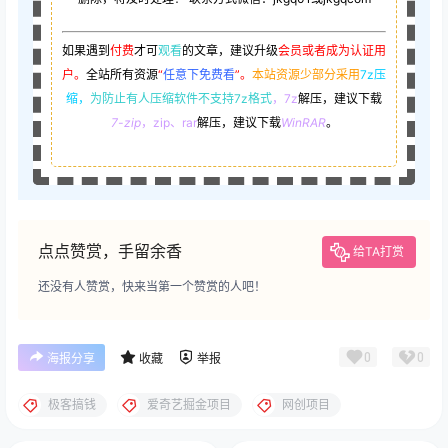
如果遇到
付费
才可
观看
的文章，建议升级
会员或者成为认证用
户。
全站所有资源
“
任意下免费看
”。
本站资源少部分采用
7z压
缩，
为防止有人压缩软件不支持7z格式
，7z
解压，建议下载
7-zip
，zip、rar
解压，建议下载
WinRAR
。
点点赞赏，手留余香
给TA打赏
还没有人赞赏，快来当第一个赞赏的人吧！
0
0
海报分享
收藏
举报
极客搞钱
爱奇艺掘金项目
网创项目