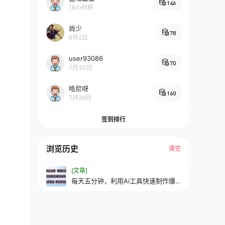
146
16小时前
尚少
78
8月2日
user93086
70
7月30日
哈尼呀
160
7月28日
签到排行
浏览历史
清空
[文章]
每天五分钟，利用Ai工具快速制作爆
粉视频，单日变现1000+