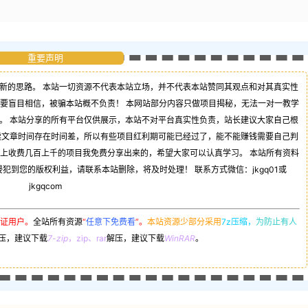
重要声明
新的思路。 本站一切资源不代表本站立场，并不代表本站赞同其观点和对其真实性
不要盲目相信，被骗本站概不负责！ 本网站部分内容只做项目揭秘，无法一对一教学
。 本站分享的所有平台仅供展示，本站不对平台真实性负责，站长建议大家自己根
读文章时间存在时间差，所以有些项目红利期可能已经过了，能不能赚钱需要自己判
司上收费几百上千的项目我免费分享出来的，希望大家可以认真学习。 本站所有资料
到您的版权利益，请联系本站删除，将及时处理！ 联系方式微信：jkgq01或
jkgqcom
证用户。
全站所有资源
“
任意下免费看
”。
本站资源少部分采用
7z压缩，
为防止有人
压，建议下载
7-zip
，zip、rar
解压，建议下载
WinRAR
。