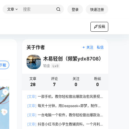
文章
登录
快速注册
投稿
关于作者
关注
私信
木易轻创（频繁ydx8708）
下载
铂金
Lv3
文章
评论
关注
粉丝
28
7
0
0
[文章]
一部手机，教你轻松做出爆款治愈风景视
频，条条作品点赞破万
[文章]
每天十分钟，用Deepseek+即梦，制作翻
页书单号，疯狂涨粉，单日轻松变现500+
[文章]
一台电脑一个软件，教你轻松做出爆款治
愈风景视频，轻松日入5张
[文章]
抖音小红书卖小学生教辅资料，一个月利