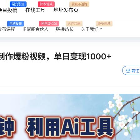
裂变引流
降本增效
收藏不迷路
项目投稿
在线工具
地址发布页
自助投稿
网创终点站
合作共赢
更多信息
发布课程
IP赋能合伙人
链接站长
关于我们
制作爆粉视频，单日变现1000+
前往