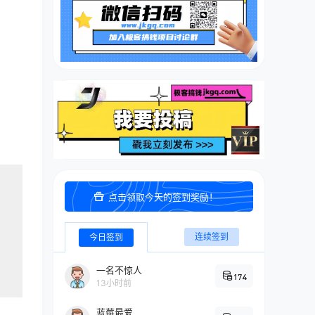
点击领取今天的签到奖励！
连续签到
今日签到
一名不惊人
174
13小时前
蓝莓最爱