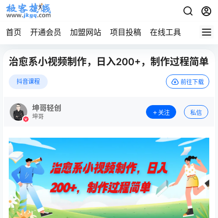
首页
开通会员
加盟网站
项目投稿
在线工具
地址发
治愈系小视频制作，日入200+，制作过程简单
抖音课程
前往下载
坤哥轻创
关注
私信
坤哥