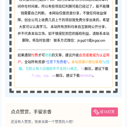
间存在时间差，所以有些项目红利期可能已经过了，能不能赚
钱需要自己判断。 本网站仅做资源分享，不做任何收益保
障，创业公司上收费几百上千的项目我免费分享出来的，希望
大家可以认真学习。 本站所有资料均来自互联网公开分享，
并不代表本站立场，如不慎侵犯到您的版权利益，请联系本站
删除，将及时处理！ 联系方式微信：jkgq01或jkgqcom
如果遇到
付费
才可
观看
的文章，建议升级
会员或者成为认证用
户。
全站所有资源
“
任意下免费看
”。
本站资源少部分采用
7z压
缩，
为防止有人压缩软件不支持7z格式
，7z
解压，建议下载
7-zip
，zip、rar
解压，建议下载
WinRAR
。
点点赞赏，手留余香
给TA打赏
还没有人赞赏，快来当第一个赞赏的人吧！