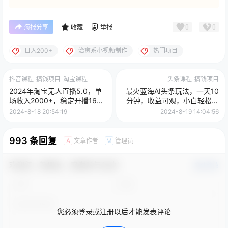
0
0
海报分享
收藏
举报
日入200+
治愈系小视频制作
热门项目
抖音课程
搞钱项目
淘宝课程
头条课程
搞钱项目
2024年淘宝无人直播5.0，单
最火蓝海AI头条玩法，一天10
场收入2000+，稳定开播160
分钟，收益可观，小白轻松月
小时无违规，新手小白无脑驾
入3万+
2024-8-18 20:54:19
2024-8-19 14:04:56
驭
993 条回复
文章作者
管理员
A
M
欢迎您，新朋友，感谢参与互动！
确认修改
您必须登录或注册以后才能发表评论