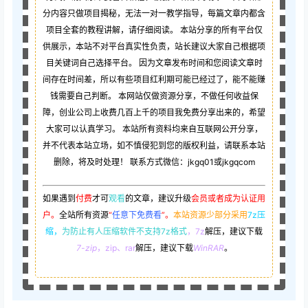
分内容只做项目揭秘，无法一对一教学指导，每篇文章内都含
项目全套的教程讲解，请仔细阅读。 本站分享的所有平台仅
供展示，本站不对平台真实性负责，站长建议大家自己根据项
目关键词自己选择平台。 因为文章发布时间和您阅读文章时
间存在时间差，所以有些项目红利期可能已经过了，能不能赚
钱需要自己判断。 本网站仅做资源分享，不做任何收益保
障，创业公司上收费几百上千的项目我免费分享出来的，希望
大家可以认真学习。 本站所有资料均来自互联网公开分享，
并不代表本站立场，如不慎侵犯到您的版权利益，请联系本站
删除，将及时处理！ 联系方式微信：jkgq01或jkgqcom
如果遇到
付费
才可
观看
的文章，建议升级
会员或者成为认证用
户。
全站所有资源
“
任意下免费看
”。
本站资源少部分采用
7z压
缩，
为防止有人压缩软件不支持7z格式
，7z
解压，建议下载
7-zip
，zip、rar
解压，建议下载
WinRAR
。