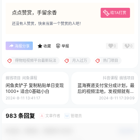
点点赞赏，手留余香
给TA打赏
还没有人赞赏，快来当第一个赞赏的人吧！
0
0
海报分享
收藏
举报
得物短视频平台最新玩法
月入过万
热门项目
搞钱项目
闲鱼课程
抖音课程
搞钱项目
闲鱼卖铲子 复制粘贴单日变现
蓝海赛道支付宝分成计划，最
1000+ 适合0基础小白
后的视频洼地，发视频就有收
益，轻松日入2K+
2024-8-11 13:41:17
2024-8-11 17:39:09
983 条回复
文章作者
管理员
A
M
欢迎您，新朋友，感谢参与互动！
确认修改