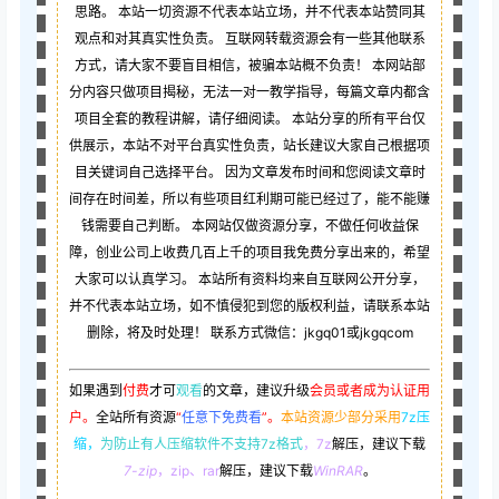
思路。 本站一切资源不代表本站立场，并不代表本站赞同其
观点和对其真实性负责。 互联网转载资源会有一些其他联系
方式，请大家不要盲目相信，被骗本站概不负责！ 本网站部
分内容只做项目揭秘，无法一对一教学指导，每篇文章内都含
项目全套的教程讲解，请仔细阅读。 本站分享的所有平台仅
供展示，本站不对平台真实性负责，站长建议大家自己根据项
目关键词自己选择平台。 因为文章发布时间和您阅读文章时
间存在时间差，所以有些项目红利期可能已经过了，能不能赚
钱需要自己判断。 本网站仅做资源分享，不做任何收益保
障，创业公司上收费几百上千的项目我免费分享出来的，希望
大家可以认真学习。 本站所有资料均来自互联网公开分享，
并不代表本站立场，如不慎侵犯到您的版权利益，请联系本站
删除，将及时处理！ 联系方式微信：jkgq01或jkgqcom
如果遇到
付费
才可
观看
的文章，建议升级
会员或者成为认证用
户。
全站所有资源
“
任意下免费看
”。
本站资源少部分采用
7z压
缩，
为防止有人压缩软件不支持7z格式
，7z
解压，建议下载
7-zip
，zip、rar
解压，建议下载
WinRAR
。