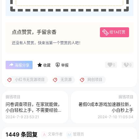
点点赞赏，手留余香
给TA打赏
还没有人赞赏，快来当第一个赞赏的人吧！
0
0
海报分享
收藏
举报
小红书无货源项目
无货源
网创项目
搞钱项目
搞钱项目
问卷调查项目，在家就能做，
暑假0成本游戏加速器拉新，
小白轻松上手，不需要经验，
小白秒上手
单号日均100-300，时间灵
2024-7-9 23:53:21
2024-7-10 11:05:34
活！
1449 条回复
文章作者
管理员
A
M