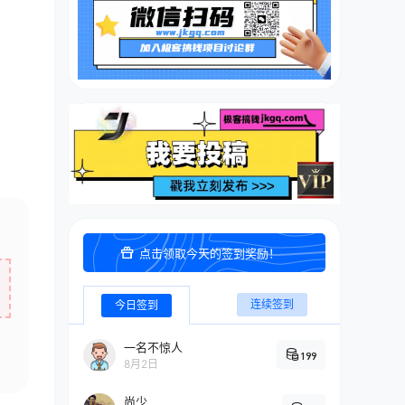
点击领取今天的签到奖励！
连续签到
今日签到
一名不惊人
199
8月2日
尚少