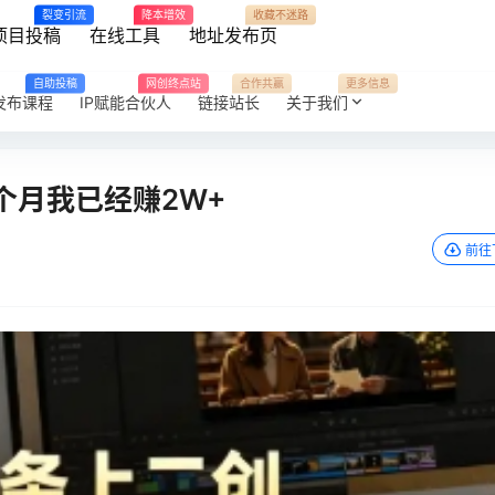
裂变引流
降本增效
收藏不迷路
项目投稿
在线工具
地址发布页
自助投稿
网创终点站
合作共赢
更多信息
发布课程
IP赋能合伙人
链接站长
关于我们
个月我已经赚2W+
前往