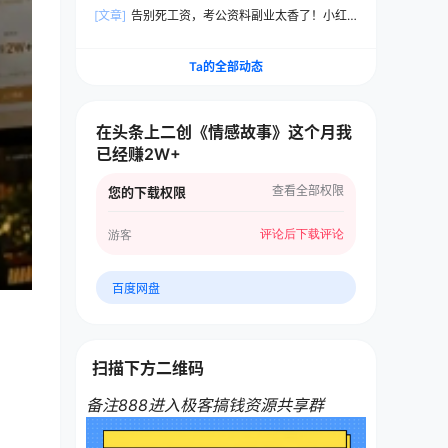
频，狂撸视频号分成计划收益，原创度高，画面好
[文章]
告别死工资，考公资料副业太香了！小红
看，轻松日入500+
书1单100
Ta的全部动态
在头条上二创《情感故事》这个月我
已经赚2W+
查看全部权限
您的下载权限
评论后下载
评论
游客
百度网盘
扫描下方二维码
备注888进入极客搞钱资源共享群