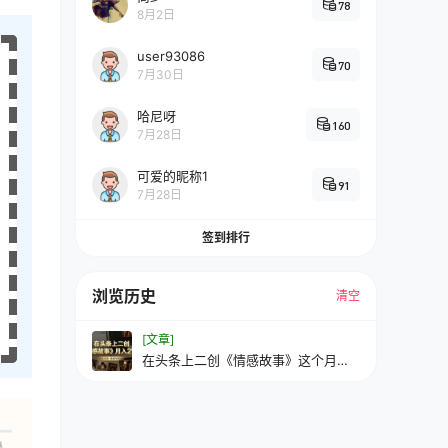
78
8月2日
user93086
70
7月30日
哈尼呀
160
7月28日
可爱的昵称1
91
7月28日
签到排行
浏览历史
清空
[文章]
在头条上二创《情感故事》这个月我
已经赚2W+
人