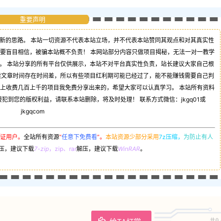
重要声明
新的思路。 本站一切资源不代表本站立场，并不代表本站赞同其观点和对其真实性
不要盲目相信，被骗本站概不负责！ 本网站部分内容只做项目揭秘，无法一对一教学
。 本站分享的所有平台仅供展示，本站不对平台真实性负责，站长建议大家自己根
读文章时间存在时间差，所以有些项目红利期可能已经过了，能不能赚钱需要自己判
司上收费几百上千的项目我免费分享出来的，希望大家可以认真学习。 本站所有资料
到您的版权利益，请联系本站删除，将及时处理！ 联系方式微信：jkgq01或
jkgqcom
证用户。
全站所有资源
“
任意下免费看
”。
本站资源少部分采用
7z压缩，
为防止有人
压，建议下载
7-zip
，zip、rar
解压，建议下载
WinRAR
。
共0