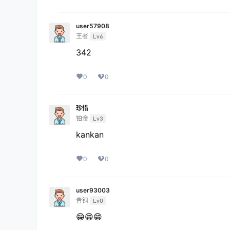
user57908
王者
Lv6
342
0
0
珍惜
铂金
Lv3
kankan
0
0
user93003
青铜
Lv0
😁😁😁