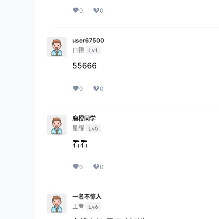
0
0
user67500
白银
Lv1
55666
0
0
鹿橙同学
星耀
Lv5
看看
0
0
一名不惊人
王者
Lv6