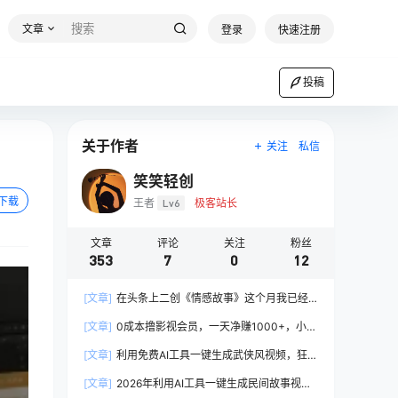
文章
登录
快速注册
投稿
关于作者
关注
私信
笑笑轻创
下载
王者
Lv6
极客站长
文章
评论
关注
粉丝
353
7
0
12
[文章]
在头条上二创《情感故事》这个月我已经
赚2W+
[文章]
0成本撸影视会员，一天净赚1000+，小白
也可以轻松上手，可扩大复制
[文章]
利用免费AI工具一键生成武侠风视频，狂撸
视频号分成计划收益，原创度高，画面好看
[文章]
2026年利用AI工具一键生成民间故事视