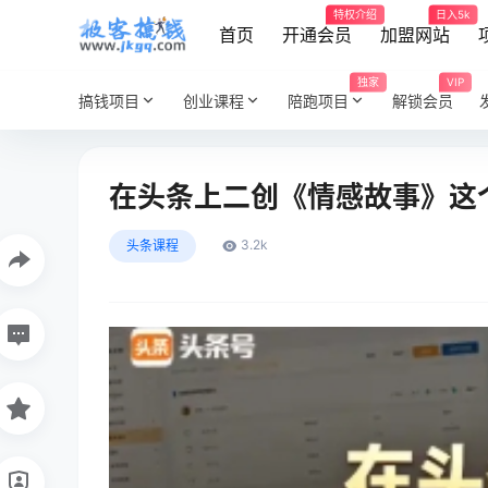
特权介绍
日入5k
首页
开通会员
加盟网站
独家
VIP
搞钱项目
创业课程
陪跑项目
解锁会员
在头条上二创《情感故事》这
3.2k
头条课程