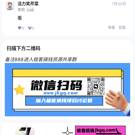
活力笑芹菜
7月30日
青铜
Lv0
看
举报
回复
0
0
扫描下方二维码
备注888进入极客搞钱资源共享群