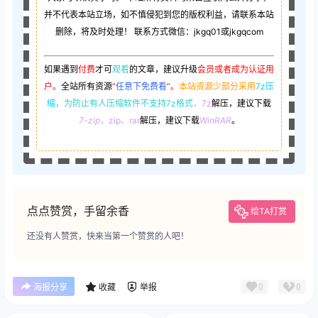
并不代表本站立场，如不慎侵犯到您的版权利益，请联系本站
删除，将及时处理！ 联系方式微信：jkgq01或jkgqcom
如果遇到
付费
才可
观看
的文章，建议升级
会员或者成为认证用
户。
全站所有资源
“
任意下免费看
”。
本站资源少部分采用
7z压
缩，
为防止有人压缩软件不支持7z格式
，7z
解压，建议下载
7-zip
，zip、rar
解压，建议下载
WinRAR
。
点点赞赏，手留余香
给TA打赏
还没有人赞赏，快来当第一个赞赏的人吧！
0
0
海报分享
收藏
举报