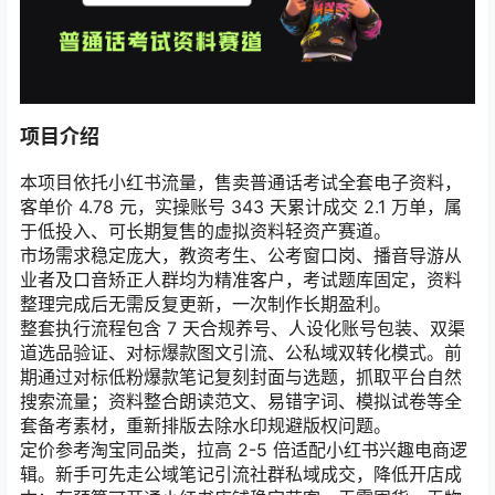
项目介绍
本项目依托小红书流量，售卖普通话考试全套电子资料，
客单价 4.78 元，实操账号 343 天累计成交 2.1 万单，属
于低投入、可长期复售的虚拟资料轻资产赛道。
市场需求稳定庞大，教资考生、公考窗口岗、播音导游从
业者及口音矫正人群均为精准客户，考试题库固定，资料
整理完成后无需反复更新，一次制作长期盈利。
整套执行流程包含 7 天合规养号、人设化账号包装、双渠
道选品验证、对标爆款图文引流、公私域双转化模式。前
期通过对标低粉爆款笔记复刻封面与选题，抓取平台自然
搜索流量；资料整合朗读范文、易错字词、模拟试卷等全
套备考素材，重新排版去除水印规避版权问题。
定价参考淘宝同品类，拉高 2-5 倍适配小红书兴趣电商逻
辑。新手可先走公域笔记引流社群私域成交，降低开店成