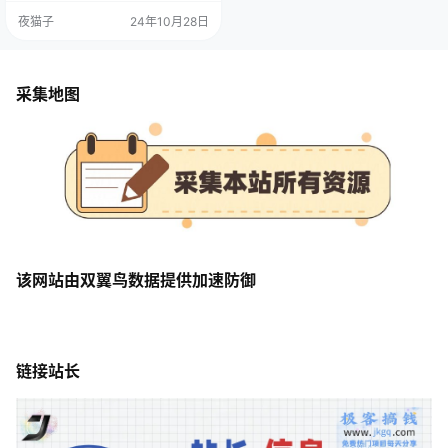
方法很重要，目前这种方法做的人
夜猫子
24年10月28日
少， 想吃肉还是喝汤看你自己，看
一下这个项目在各大平台的售卖数
据，可想而知这个项目的需求，橙
人用品为什么这么火， 因为是人本
身的需求，和吃饭喝水一样，要适
采集地图
当的补充释放，就算是卖一些小东
西小玩具都是非常可观的，每天拿
起…
该网站由双翼鸟数据提供加速防御
链接站长