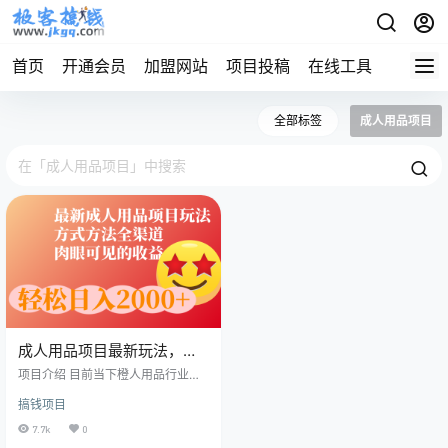
首页
开通会员
加盟网站
项目投稿
在线工具
地址发
全部标签
成人用品项目
成人用品项目最新玩法，方
式方法全渠道
项目介绍 目前当下橙人用品行业异
常火爆，今天给大家分享最全的方
搞钱项目
式方法。 很多人说橙人用品赚不到
钱，那是你不懂怎么做，去其他平
7.7k
0
台和别人对卷你肯定卷不赢，方式