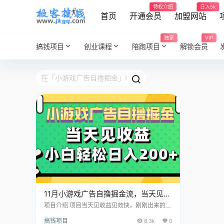
特权介绍
日入5k
首页
开通会员
加盟网站
独家
VIP
搞钱项目
创业课程
陪跑项目
解锁会员
11月小游戏广告自撸掘金流，当天见收
益，小白也能轻松日入200＋
项目介绍 项目当天见收益见效快，刚刚出来的暴
利项目，是通过小游戏里面的广告视频获取收
搞钱项目
8.3k
0
益，只要去观看了广告视频，就会获得相应的金