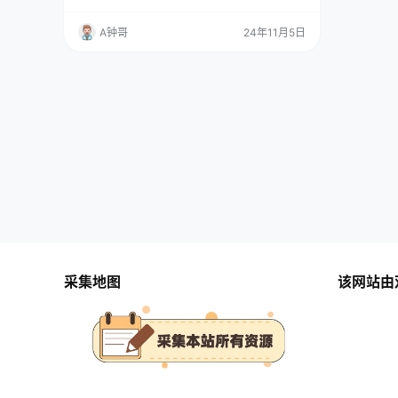
币，金币可以换成钱，一个广告在0.5~3块，金
币兑换比例10w金币=1块，收益非常可观，就是
A钟哥
24年11月5日
无脑操作，新手小白也能操作，熟练后可批量操
作，当天做当天就能见到收益，11月刚刚出来
的，大家如果看到了赶紧去实操吧 课程目录 项
目原理及收益效果 项目实操 实操演示 注意事项
实操演…
采集地图
该网站由