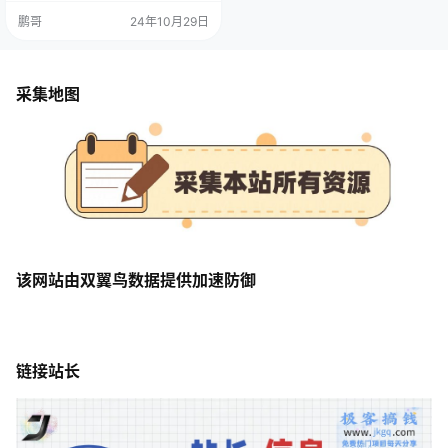
读了。转化1w+ 课程目录 利用微信
鹏哥
24年10月29日
搜一搜，吃瓜热点拉新夸克，一天
轻松1000+
采集地图
该网站由双翼鸟数据提供加速防御
链接站长