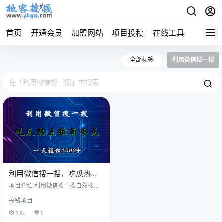
首页
开通会员
加盟网站
项目投稿
在线工具
地址发
全部标签
利用微信搜一搜
利用微信搜一搜，吃瓜热点
拉新夸克，一天轻松1000+
项目介绍 利用微信搜一搜自然搜索
流量，在公众号发布吃瓜资源，吃
搞钱项目
瓜热点引流搞夸克网盘拉新，文章
发布时间短，但阅读量不低。这个1
7.8k
0
0月25号发的呱，现在已经四万+阅